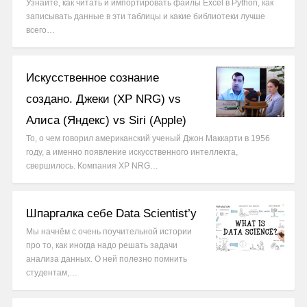
Узнайте, как читать и импортировать файлы Excel в Python, как
записывать данные в эти таблицы и какие библиотеки лучше
всего…
Искусственное сознание
создано. Джеки (XP NRG) vs
Алиса (Яндекс) vs Siri (Apple)
То, о чем говорил американский ученый Джон Маккарти в 1956
году, а именно появление искусственного интеллекта,
свершилось. Компания XP NRG…
Шпаргалка себе Data Scientist’у
Мы начнём с очень поучительной истории
про то, как иногда надо решать задачи
анализа данных. О ней полезно помнить
студентам,…