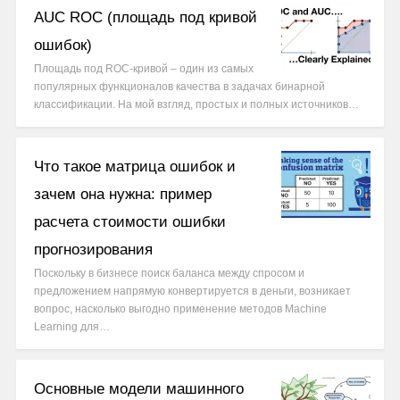
AUC ROC (площадь под кривой
ошибок)
Площадь под ROC-кривой – один из самых
популярных функционалов качества в задачах бинарной
классификации. На мой взгляд, простых и полных источников…
Что такое матрица ошибок и
зачем она нужна: пример
расчета стоимости ошибки
прогнозирования
Поскольку в бизнесе поиск баланса между спросом и
предложением напрямую конвертируется в деньги, возникает
вопрос, насколько выгодно применение методов Machine
Learning для…
Основные модели машинного