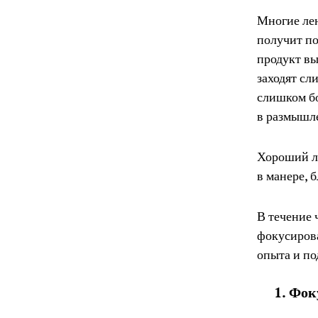
Многие лен
получит по
продукт вы
заходят сл
слишком бо
в размышле
Хороший ле
в манере, 
В течение 
фокусирова
опыта и по
1. Фок