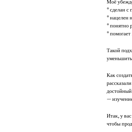
Моё убежде
* сделан с
* нацелен 
* понятно 
* помогает
Такой подх
уменьшить 
Как создат
рассказали
достойный,
— изучение
Итак, у ва
чтобы прод