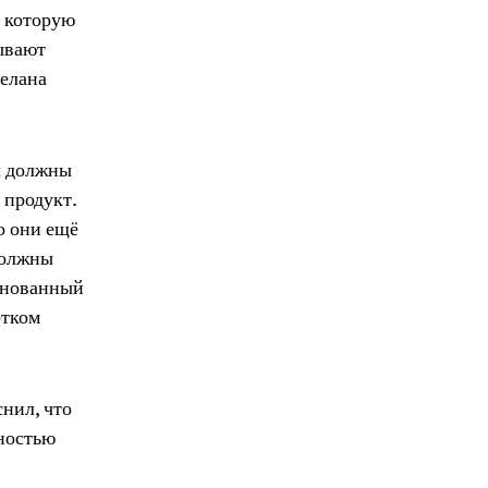
, которую
бывают
делана
ы должны
 продукт.
о они ещё
должны
основанный
отком
снил, что
лностью