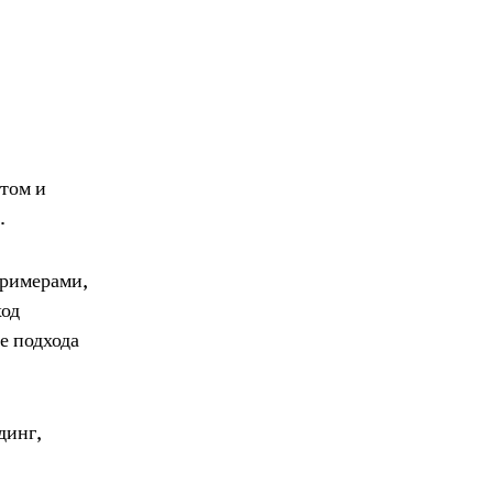
том и
.
примерами,
ход
е подхода
динг,