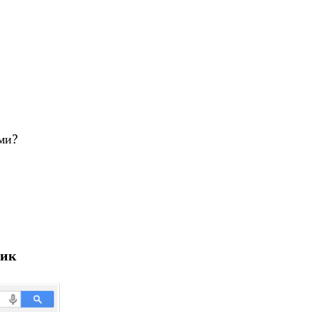
ами?
вик