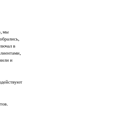
, мы
обрались,
лючал в
клиентами,
чили и
модействуют
тов.