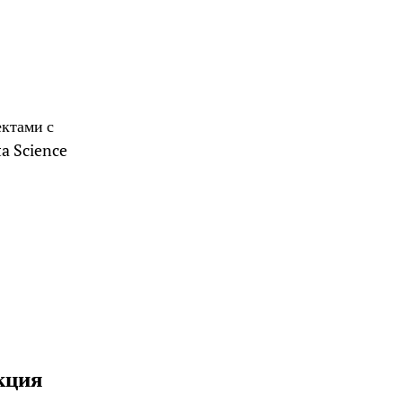
ектами с
a Science
кция