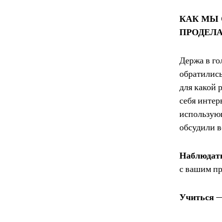
КАК МЫ 
ПРОДЕЛ
Держа в го
обратились
для какой 
себя инте
использую
обсудили в
Наблюдат
с вашим п
Учиться
—