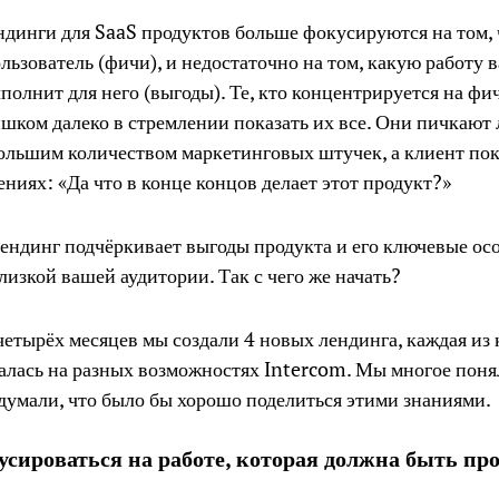
динги для SaaS продуктов больше фокусируются на том, 
льзователь (фичи), и недостаточно на том, какую работу 
полнит для него (выгоды). Те, кто концентрируется на фи
ишком далеко в стремлении показать их все. Они пичкают
льшим количеством маркетинговых штучек, а клиент пок
ниях: «Да что в конце концов делает этот продукт?»
ндинг подчёркивает выгоды продукта и его ключевые ос
близкой вашей аудитории. Так с чего же начать?
четырёх месяцев мы создали 4 новых лендинга, каждая из
лась на разных возможностях Intercom. Мы многое понял
думали, что было бы хорошо поделиться этими знаниями.
усироваться на работе, которая должна быть пр