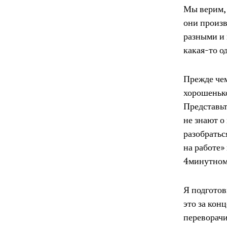
Мы верим, 
они произв
разными и 
какая-то о
Прежде чем
хорошенько
Представьт
не знают о
разобратьс
на работе»
4минутном 
Я подготов
это за кон
переворачи