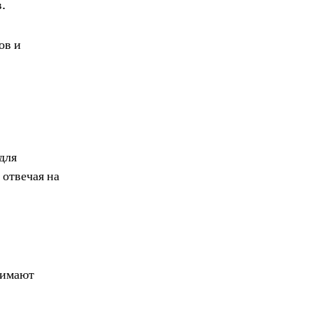
.
ов и
для
 отвечая на
нимают