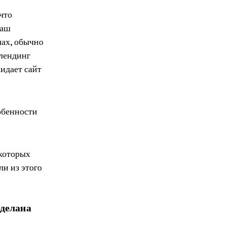
что
ваш
чах, обычно
 лендинг
идает сайт
обенности
 которых
и из этого
оделана