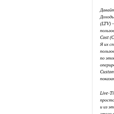
Давайт
Доходы
(LTV) 
пользо
Cost (
Я их с
пользо
по это
оперир
Custom
показа
Live-T
просто
и из э
этого 