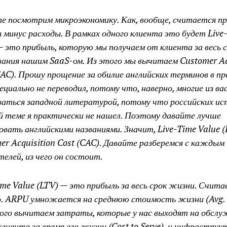
е посмотрим микроэкономику. Как, вообще, считается п
 минус расходы. В рамках одного клиента это будет Live
— это прибыль, которую мы получаем от клиента за весь с
вания нашим SaaS-ом. Из этого мы вычитаем Customer Ac
CAC). Прошу прощение за обилие английских терминов в пр
пециально не переводил, потому что, наверно, многие из ва
ваться западной литературой, потому что российских ис
й теме я практически не нашел. Поэтому давайте лучше
овать английскими названиями. Значит, Live-Time Value (
er Acquisition Cost (CAC). Давайте разберемся с каждым 
телей, из чего он состоит.
ime Value (LTV) — это прибыль за весь срок жизни. Счит
. ARPU умножается на среднюю стоимость жизни (Avg. 
того вычитаем затраты, которые у нас выходят на обсл
клиента за время его жизни (Cost to Serve), и инфраструк