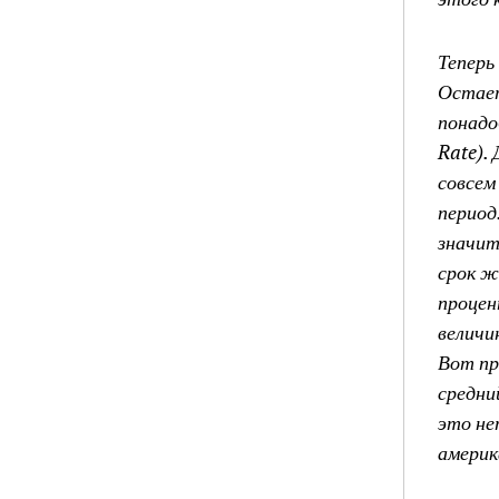
Теперь
Остает
понадо
Rate).
совсем
период
значит
срок ж
процен
величи
Вот пр
средни
это не
америк