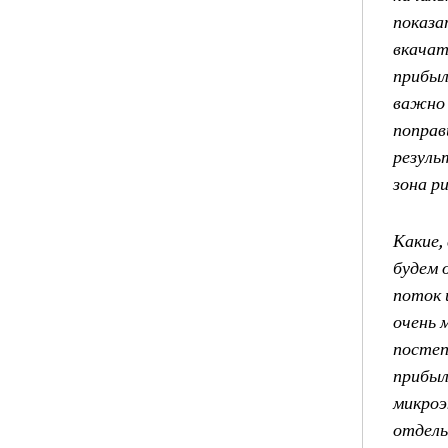
показа
вкачат
прибыл
важно 
поправ
резуль
зона р
Какие,
будем 
поток 
очень 
постеп
прибыл
микроэ
отдель