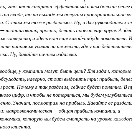
ть, что этот стартап эффективный и чем больше денег в
ь на входе, то на выходе мы получим пропорциональное к
и. С этим мы тоже разберемся. Ну, и для руководителя э
— тюнинговать, просто, делать проект еще круче. А зде
им конверсию, а здесь вот еще какой-нибудь показатель. И
тате направим усилия на те места, где у нас действитель
иска. Ну, давайте начнем издалека.
 вообще, у компании могут быть цели? Для задач, которые
обсуждать, наверно, стоит выделить три: прибыль, ден
и рост. Почему я так разделил, сейчас будет понятно. В 
много цифр, и чтобы не потеряться, мы будем углублятьс
енно. Значит, посмотрим на прибыль. Давайте ее раздели
и: макроэкономическая — общая прибыль компании, и
кономика, которую мы будем смотреть на уровне каждог
ного клиента.