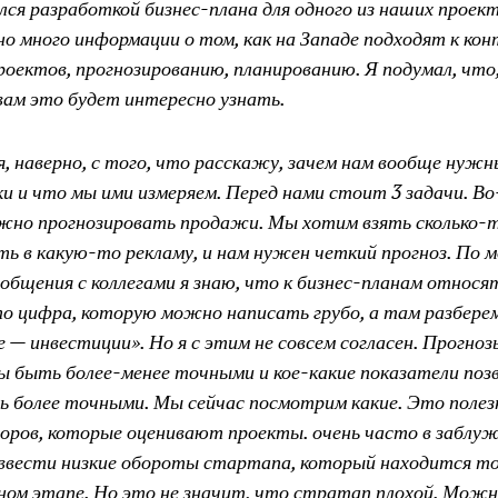
лся разработкой бизнес-плана для одного из наших проек
но много информации о том, как на Западе подходят к ко
роектов, прогнозированию, планированию. Я подумал, чт
вам это будет интересно узнать.
я, наверно, с того, что расскажу, зачем нам вообще нуж
и и что мы ими измеряем. Перед нами стоит 3 задачи. Во
жно прогнозировать продажи. Мы хотим взять сколько-т
ь в какую-то рекламу, и нам нужен четкий прогноз. По 
общения с коллегами я знаю, что к бизнес-планам относя
то цифра, которую можно написать грубо, а там разберем
е — инвестиции». Но я с этим не совсем согласен. Прогно
 быть более-менее точными и кое-какие показатели поз
ь более точными. Мы сейчас посмотрим какие. Это полез
оров, которые оценивают проекты. очень часто в заблу
ввести низкие обороты стартапа, который находится то
ном этапе. Но это не значит, что стратап плохой. Мож