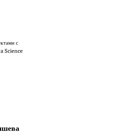
ектами с
a Science
ишева