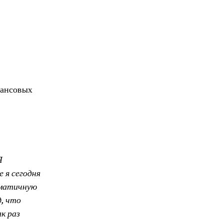
нансовых
Я
 я сегодня
гматичную
, что
к раз