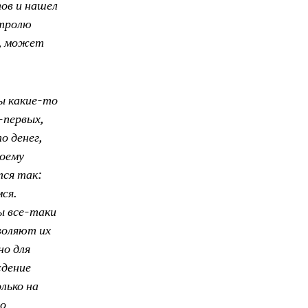
тов и нашел
нтролю
о, может
ны какие-то
-первых,
о денег,
моему
тся так:
ся.
зы все-таки
воляют их
но для
ждение
лько на
но