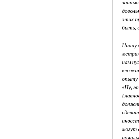
занима
доволь
этих п
быть, 
Начну 
метрик
нам ну
вложит
опыту 
«Ну, э
Главно
должны
сделат
инвест
могут 
началь