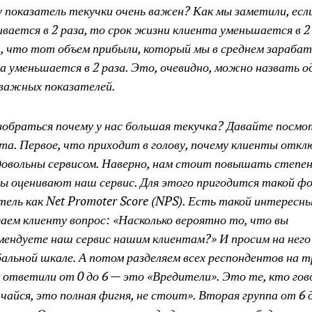
 показатель текучки очень важен? Как мы заметили, есл
ивается в 2 раза, то срок жизни клиента уменьшается в 2
, что тот объем прибыли, который мы в среднем зараба
а уменьшается в 2 раза. Это, очевидно, можно назвать о
важных показателей.
зобраться почему у нас большая текучка? Давайте посмо
та. Первое, что приходит в голову, почему клиенты отк
довольны сервисом. Наверно, нам стоит повышать степен
ы оценивают наш сервис. Для этого пригодится такой ф
тель как Net Promoter Score (NPS). Есть такой интересны
аем клиенту вопрос: «Насколько вероятно то, что вы
мендуете наш сервис нашим клиентам?» И просим на нег
бальной шкале. А потом разделяем всех респондентов на т
о ответили от 0 до 6 — это «Вредители». Это те, кто го
чайся, это полная фигня, не стоит». Вторая группа от 6 