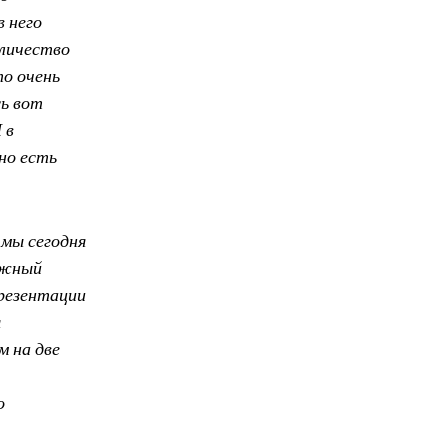
 него
оличество
то очень
сь вот
 в
но есть
 мы сегодня
ежный
презентации
я
м на две
о