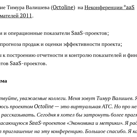
ие Тимура Валишева (
Octoline
) на
Неконференции *aaS
мателей 2011
.
 и операционные показатели SaaS-проектов;
прогноза продаж и оценки эффективности проекта;
 к построению отчетности и контролю показателей и фи
атов SaaS-проектов.
мма
твуйте, уважаемые коллеги. Меня зовут Тимур Валишев. 
юсь проектом Octoline — это виртуальная АТС. Но про нее
у рассказывать. Сегодня я хотел бы затронуть более пра
касающуюся SaaS-проектов «Экономика и метрики». Я рад
л приглашение на эту конференцию. Большое спасибо. Я ка