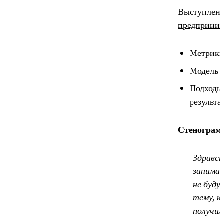
Выступлен
предприни
Метрики
Модель 
Подходы
результ
Стеногра
Здравс
занима
не буд
тему, 
получи