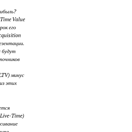
рибыль?
-Time Value
рок его
quisition
езентации.
с будут
точников
LTV) минус
из этих
ается
Live-Time)
уживание
тура.