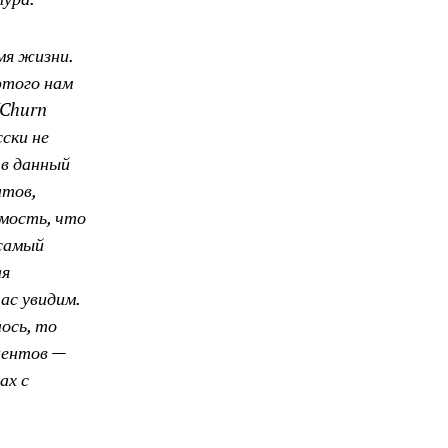
мя жизни.
этого нам
(Churn
сски не
 в данный
нтов,
имость, что
 самый
ая
час увидим.
ось, то
иентов —
ах с