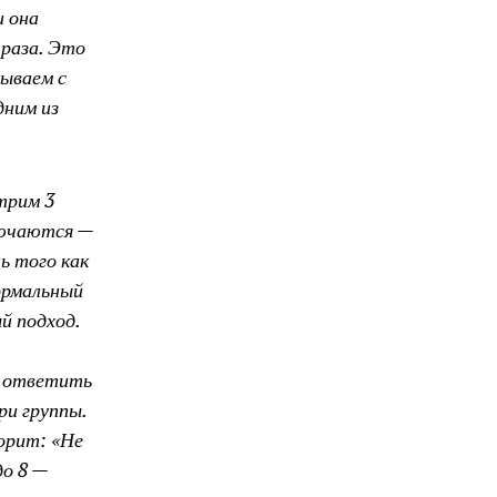
и она
 раза. Это
тываем с
дним из
трим 3
лючаются —
ь того как
ормальный
й подход.
о ответить
ри группы.
ворит: «Не
до 8 —