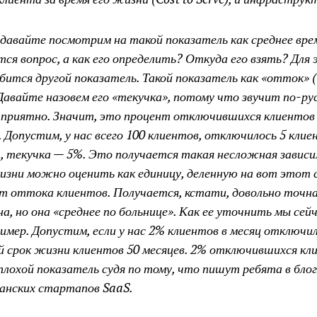
 давайте посмотрим на такой показатель как среднее вре
ся вопрос, а как его определить? Откуда его взять? Для 
бится другой показатель. Такой показатель как «отток» 
 Давайте назовем его «текучка», потому что звучит по-ру
 приятно. Значит, это процент отключившихся клиентов
. Допустим, у нас всего 100 клиентов, отключилось 5 клие
, текучка — 5%. Это получается такая несложная завис
изни можно оценить как единицу, деленную на вот этот
т оттока клиентов. Получается, кстати, довольно точн
на, но она «среднее по больнице». Как ее уточнить мы сей
имер. Допустим, если у нас 2% клиентов в месяц отключил
й срок жизни клиентов 50 месяцев. 2% отключившихся кл
плохой показатель судя по тому, что пишут ребята в блог
анских стартапов SaaS.