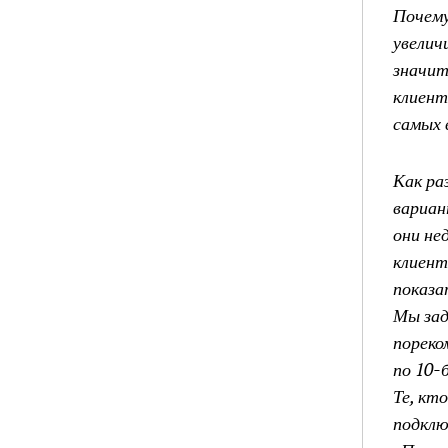
Почему
увелич
значит
клиент
самых 
Как ра
вариан
они не
клиент
показа
Мы зад
пореко
по 10-
Те, кт
подклю