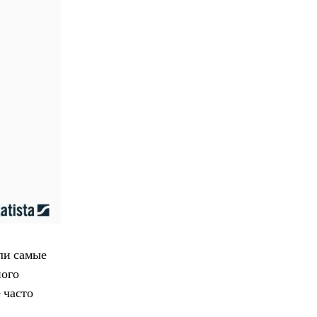
ли самые
ного
 часто