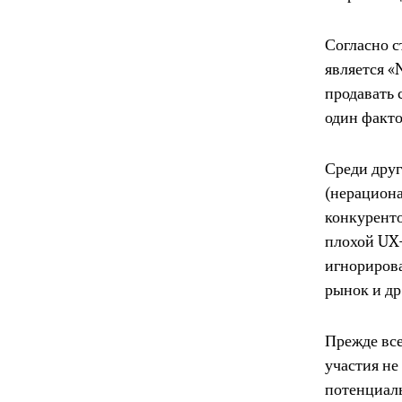
Согласно с
является «
продавать 
один факто
Среди друг
(нерациона
конкуренто
плохой UX-
игнорирова
рынок и др
Прежде все
участия не
потенциаль