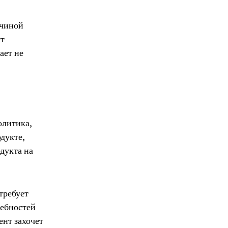
ичиной
ут
ает не
олитика,
дукте,
дукта на
требует
ребностей
ент захочет