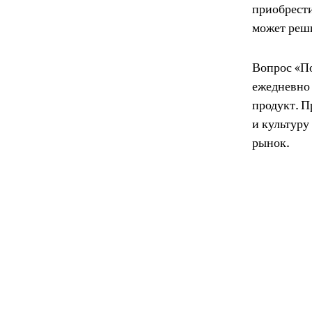
приобрести
может реши
Вопрос «По
ежедневно 
продукт. П
и культуру
рынок.