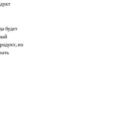
одукт
да будет
шный
родукт, но
вать