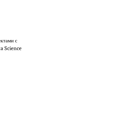
ектами с
a Science